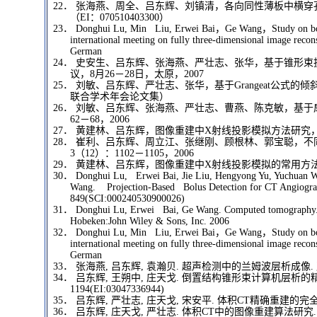
22．
张海燕、周全、吕东辉、刘镇清，各向同性薄板中横穿孔缺
（EI：070510403300）
23．
Donghui Lu, Min Liu, Erwei Bai
，Ge Wang，Study on bolu
international meeting on fully three-dimensional image rec
German
24．
史安生、吕东辉、张海燕、严壮志、张华，基于锥形束投
议，8月26－28日，太原，2007
25．
刘敏、吕东辉、严壮志、张华，基于Grangeat公式的
联合学术年会论文集）
26．
刘敏、吕东辉、张海燕、严壮志、曹燕、陈克敏，基于扇
62－68，2006
27．
黄建林、吕东辉，图像重建中X射线投影模拟方法研究，微计算
28．
崔利、吕东辉、周立江、张继刚、顾根林、郭宝聪，不
3（12）：1102－1105，2006
29．
黄建林、吕东辉，图像重建中X射线投影模拟的常用方法研究
30．
Donghui Lu, Erwei Bai, Jie Liu, Hengyong Yu, Yuchuan W
Wang. Projection-Based Bolus Detection for CT Angiograp
849(SCI:000240530900026)
31．
Donghui Lu, Erwei Bai, Ge Wang. Computed tomography. I
Hobeken:John Wiley & Sons, Inc. 2006
32．
Donghui Lu, Min Liu, Erwei Bai
，Ge Wang，Study on bolu
international meeting on fully three-dimensional image rec
German
33．
张海燕, 吕东辉, 袁瀚贝. 超声检测中的兰姆波层析成像. 声学技术, 2
34．
吕东辉, 王朔中, 庄天戈. 倒置结构锥形束计算机层析的精确成像与G
1194(EI:03047336944)
35．
吕东辉, 严壮志, 庄天戈, 宋安平. 体积CT精确重建的完全性条
36．
吕东辉, 庄天戈, 严壮志. 体积CT中的图像重建算法研究. CT理论