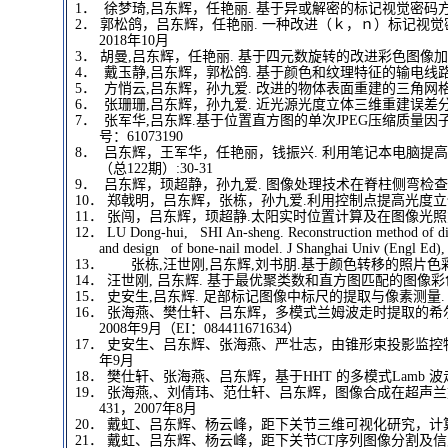
1．
徐梦琦,吕东辉，任艳丽. 基于异或解密的标记视觉密码方案，应
2．
郭松鸽，吕东辉，任艳丽. 一种改进（ｋ，ｎ）标记视觉密码
2018年10月
3．
胡曼,吕东辉，任艳丽. 基于四元数旋转的改进彩色图像加密算法，
4．
戴玉静,吕东辉，郭松鸽. 基于颜色和纹理特征的输电线路锈蚀
5．
方悄云,吕东辉，孙九爱. 改进的物体表面重建的三角网格法，应
6．
张珊珊,吕东辉，孙九爱. 近光源光度立体三维重建误差分析，计算
7．
张军华,吕东辉.基于位置直方图的单次JPEG压缩质量因子检测
号：61073190
8．
吕东辉，王军华，任艳丽，钱振兴. 利用笔记本电脑提高
（总122期）:30-31
9．
吕东辉，顼超静，孙九爱. 图像处理技术在脊柱侧弯检查中的应用,
10．
郑戟明，吕东辉，张栋，孙九爱.利用控制点提高光度立体技术重建
11．
张闯，吕东辉，顼超静.太阳实时位置计算及在图像光照方向中的应
12．
LU Dong-hui, SHI An-sheng. Reconstruction method of diffe
and design of bone-nail model. J Shanghai Univ (Engl Ed),
13．
张栋,汪世刚,吕东辉,刘书朋.基于颜色转移的照片色彩修
14．
汪世刚, 吕东辉. 基于最优聚类数和直方图匹配的图像彩色化方法. 计
15．
史安生,吕东辉. 足部标记图像中标尺的提取与像素测量. 计算机应用,
16．
张海燕、樊仕轩、吕东辉，多模式兰姆波走时提取的希尔伯特
2008年9月（EI：084411671634）
17．
史安生、吕东辉、张海燕、严壮志，由锥形束投影监控物体
年9月
18．
樊仕轩、张海燕、吕东辉，基于HHT 的多模式Lamb 波走
19．
张海燕,、刘倩玮、范仕轩、吕东辉，图像合成在超声兰
431，2007年8月
20．
戴虹、吕东辉、杨云峰，距下关节三维可视化研究，计算机应
21．
戴虹、吕东辉、杨云峰，距下关节CT序列图像分割及信息提