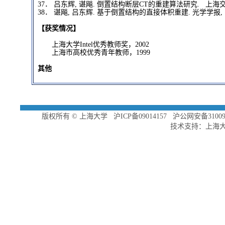
37．
吕东辉, 谌飚. 倒置结构断层CT的重建算法研究. 上海交通大学学报， 1
38．
谌飚, 吕东辉. 基于倒置结构的直接体积重建. 光学学报, 1999, 19(
【获奖情况】
上海大学Intel优秀教师奖，2002
上海市高校优秀青年教师，1999
其他
版权所有 ©
上海大学
沪ICP备09014157
沪公网安备310091
技术支持：
上海